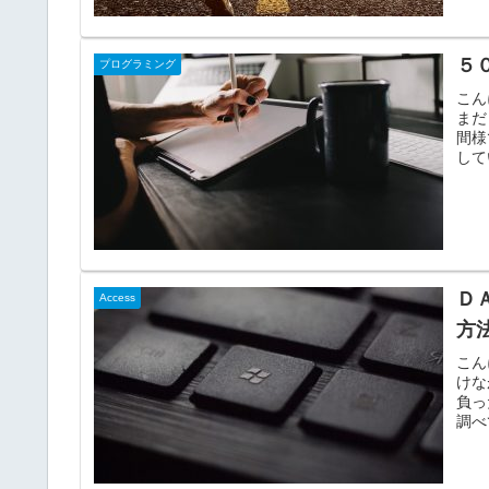
５
プログラミング
こん
まだ
間様
して
Ｄ
Access
方法
こん
けな
負っ
調べ