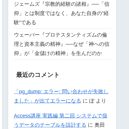
ジェームズ『宗教的経験の諸相』──「信
仰」とは制度ではなく、あなた自身の”経
験”である
ウェーバー『プロテスタンティズムの倫
理と資本主義の精神』──なぜ「神への信
仰」が「金儲けの精神」を生んだのか
最近のコメント
「pg_dump: エラー: 問い合わせが失敗し
ました」が出てエラーになる
に
ぽ
より
Access講座 実践編 第二回 システムで扱
うデータのテーブルを設計する
に
奥田