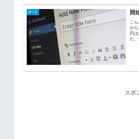
開
独り言
こん
がら
円は
た。
スポ