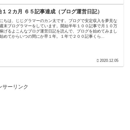
始１２カ月 ６５記事達成（ブログ運営日記）
にちは、じじグラマーのカン太です。ブログで安定収入を夢見な
週末プログラマーをしています。開始半年１００記事で月１０万
稼げるよこんなブログ運営日記を読んで、ブログを始めてみまし
始めてからいつの間にか早１年。１年で２００記事くら...
2020.12.05
ンサーリンク