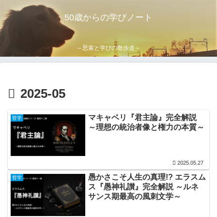
50歳からの学びノート
～思索と学びの散歩道～
2025-05
マキャベリ『君主論』完全解説
哲学
～理想の統治者像と権力の本質～
2025.05.27
愚かさこそ人生の真理!? エラスム
哲学
ス『愚神礼讃』完全解説 ～ルネ
サンス期最高の風刺文学～