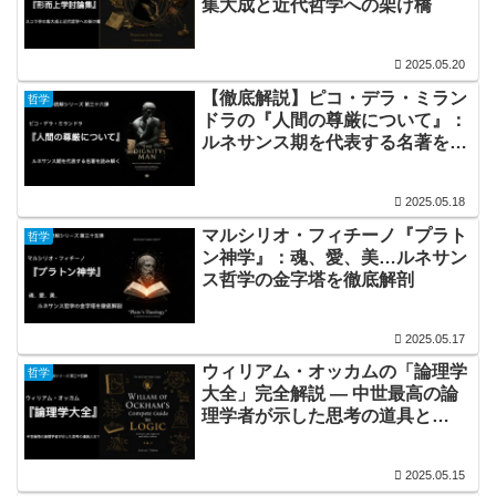
集大成と近代哲学への架け橋
2025.05.20
【徹底解説】ピコ・デラ・ミラン
哲学
ドラの『人間の尊厳について』：
ルネサンス期を代表する名著を読
み解く！
2025.05.18
マルシリオ・フィチーノ『プラト
哲学
ン神学』：魂、愛、美…ルネサン
ス哲学の金字塔を徹底解剖
2025.05.17
ウィリアム・オッカムの「論理学
哲学
大全」完全解説 ― 中世最高の論
理学者が示した思考の道具と
は？』
2025.05.15