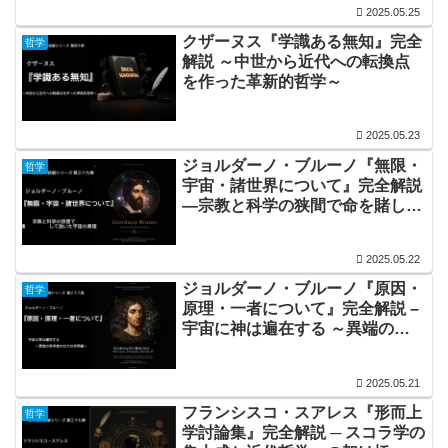
2025.05.25
クザーヌス『学識ある無知』完全
哲学
解説 ～中世から近代への転換点
を作った革新的哲学～
2025.05.23
ジョルダーノ・ブルーノ『無限・
哲学
宇宙・諸世界について』完全解説
―宗教と科学の狭間で命を賭して
説いた宇宙の真理
2025.05.22
ジョルダーノ・ブルーノ『原因・
哲学
原理・一者について』完全解説 –
宇宙に神は遍在する ～異端の哲
学者の壮大な世界観～
2025.05.21
フランシスコ・スアレス『形而上
哲学
学討論集』完全解説 ─ スコラ学の