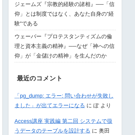
ジェームズ『宗教的経験の諸相』──「信
仰」とは制度ではなく、あなた自身の”経
験”である
ウェーバー『プロテスタンティズムの倫
理と資本主義の精神』──なぜ「神への信
仰」が「金儲けの精神」を生んだのか
最近のコメント
「pg_dump: エラー: 問い合わせが失敗し
ました」が出てエラーになる
に
ぽ
より
Access講座 実践編 第二回 システムで扱
うデータのテーブルを設計する
に
奥田