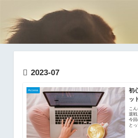
2023-07
初
Access
ッ
こん
退戦
今回
とっ