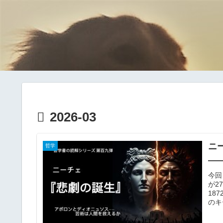
2026-03
ニ
哲学
—
今回
が2
18
のキ