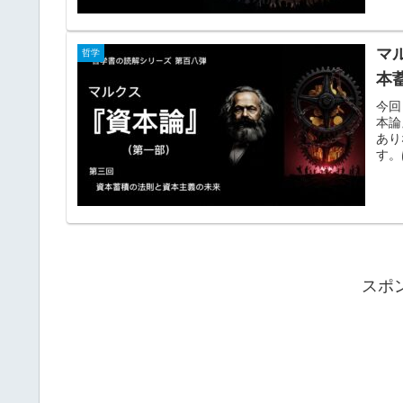
マ
哲学
本
今回
本論
あり
す。
スポ