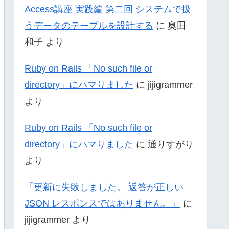
Access講座 実践編 第二回 システムで扱
うデータのテーブルを設計する
に
奥田
和子
より
Ruby on Rails 「No such file or
directory」にハマりました
に
jijigrammer
より
Ruby on Rails 「No such file or
directory」にハマりました
に
通りすがり
より
「更新に失敗しました。 返答が正しい
JSON レスポンスではありません。」
に
jijigrammer
より