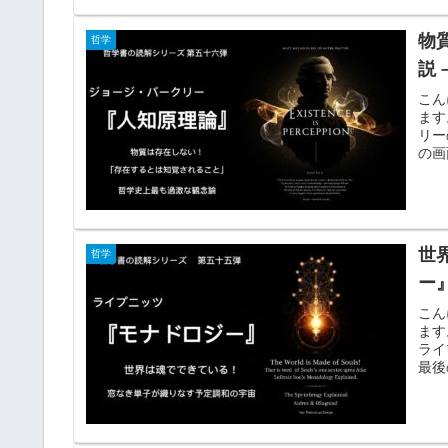
物
哲学
説
こん
ます
リー
の画
世
哲学
ー
こん
ます
ライ
最後