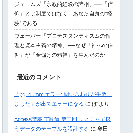
ジェームズ『宗教的経験の諸相』──「信
仰」とは制度ではなく、あなた自身の”経
験”である
ウェーバー『プロテスタンティズムの倫
理と資本主義の精神』──なぜ「神への信
仰」が「金儲けの精神」を生んだのか
最近のコメント
「pg_dump: エラー: 問い合わせが失敗し
ました」が出てエラーになる
に
ぽ
より
Access講座 実践編 第二回 システムで扱
うデータのテーブルを設計する
に
奥田