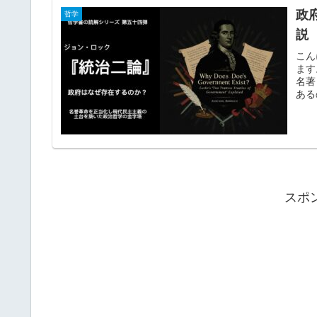
政
哲学
説
こん
ます
名著
ある
スポ