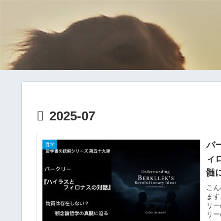
2025-07
バ
哲学
ィ
髄
こん
ます
リー
リー