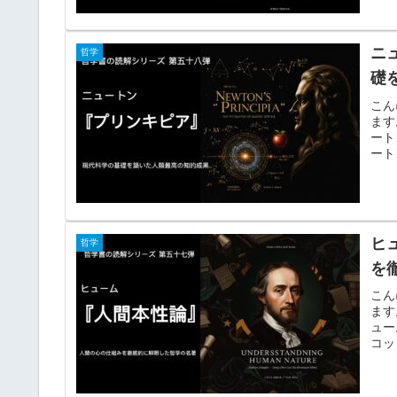
ニ
哲学
礎
こん
ます
ート
ート
ヒ
哲学
を
こん
ます
ュー
コッ