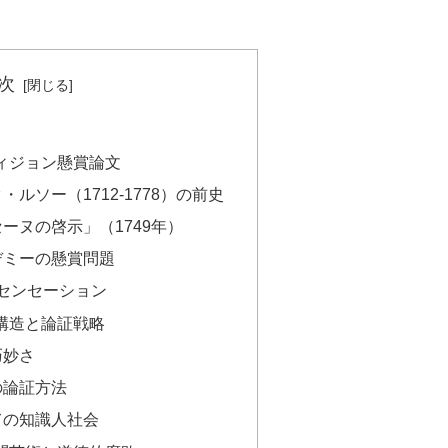
次
ィジョン懸賞論文
ルソー（1712-1778）の前史
ーヌの啓示」（1749年）
デミーの懸賞問題
とセンセーション
構造と論証戦略
巧妙さ
の論証方法
ての知識人社会