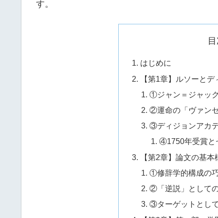
す。
目
はじめに
【第1章】ルソーとデ
①ジャン＝ジャック・
②運命の「ヴァンセ
③ディジョンアカ
④1750年受賞
【第2章】論文の基本
①修辞学的構成の
②「逆説」として
③ターゲットとし