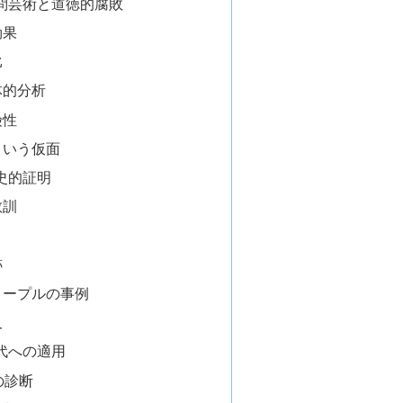
問芸術と道徳的腐敗
効果
比
体的分析
険性
という仮面
史的証明
教訓
跡
ノープルの事例
及
代への適用
の診断