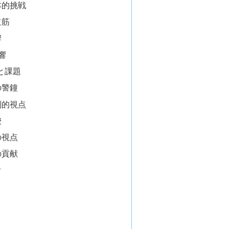
本的挑戦
道筋
響
響
と課題
の警鐘
判的視点
唆
の視点
の貢献
討