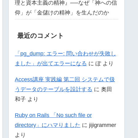
理と資本主義の精神』──なぜ「神への信
仰」が「金儲けの精神」を生んだのか
最近のコメント
「pg_dump: エラー: 問い合わせが失敗し
ました」が出てエラーになる
に
ぽ
より
Access講座 実践編 第二回 システムで扱
うデータのテーブルを設計する
に
奥田
和子
より
Ruby on Rails 「No such file or
directory」にハマりました
に
jijigrammer
より