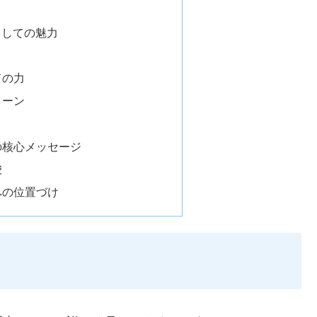
としての魅力
ドの力
トーン
の核心メッセージ
唆
への位置づけ