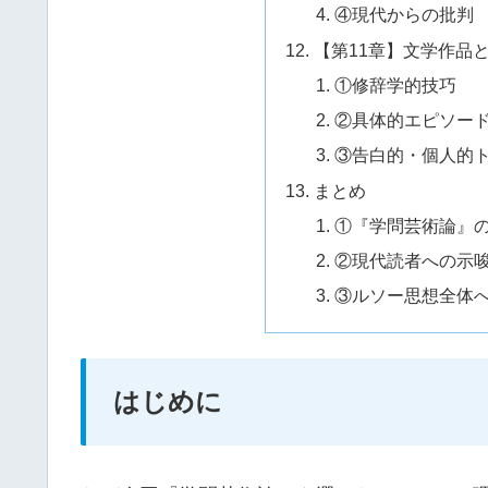
④現代からの批判
【第11章】文学作品
①修辞学的技巧
②具体的エピソー
③告白的・個人的
まとめ
①『学問芸術論』
②現代読者への示
③ルソー思想全体
はじめに