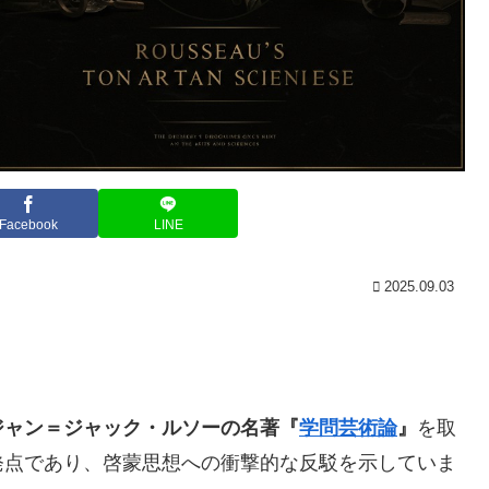
Facebook
LINE
2025.09.03
ジャン＝ジャック・ルソーの名著『
学問芸術論
』
を取
発点であり、啓蒙思想への衝撃的な反駁を示していま