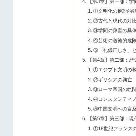
【第3章】第一部：学
①文明化の逆説的
②古代と現代の対
③学問の弊害の具
④芸術の道徳的危
⑤「礼儀正しさ」
【第4章】第二部：歴
①エジプト文明の
②ギリシアの興亡
③ローマ帝国の軌
④コンスタンティ
⑤中国文明への言
【第5章】第三部：現
①18世紀フランス