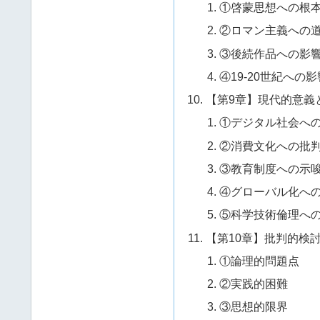
①啓蒙思想への根
②ロマン主義への
③後続作品への影
④19-20世紀への影
【第9章】現代的意義
①デジタル社会へ
②消費文化への批
③教育制度への示
④グローバル化へ
⑤科学技術倫理へ
【第10章】批判的検
①論理的問題点
②実践的困難
③思想的限界