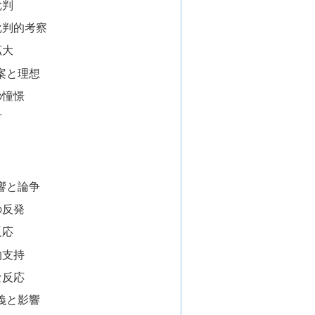
批判
批判的考察
拡大
案と理想
の憧憬
言
響と論争
の反発
反応
的支持
な反応
義と影響