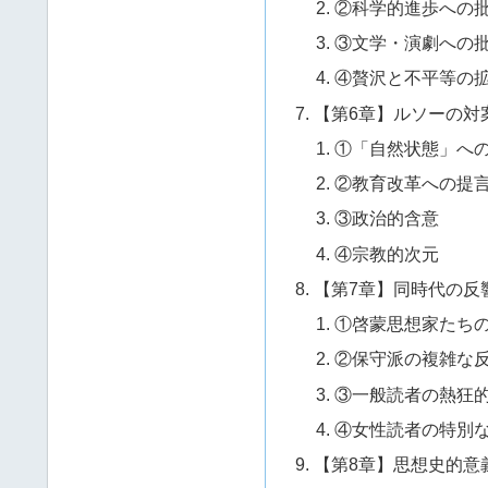
②科学的進歩への
③文学・演劇への
④贅沢と不平等の
【第6章】ルソーの対
①「自然状態」へ
②教育改革への提
③政治的含意
④宗教的次元
【第7章】同時代の反
①啓蒙思想家たち
②保守派の複雑な
③一般読者の熱狂
④女性読者の特別
【第8章】思想史的意